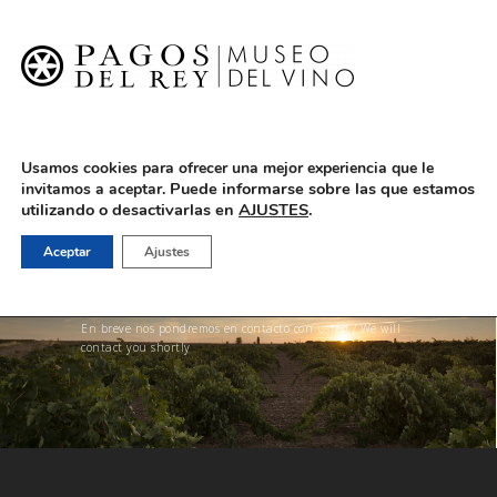
English
Usamos cookies para ofrecer una mejor experiencia que le
Puede informarse sobre las que estamos
invitamos a aceptar.
utilizando o desactivarlas en
AJUSTES
.
Aceptar
Ajustes
Gracias por su solicitud de reserva / Thanks for
your appointment request
En breve nos pondremos en contacto con usted / We will
contact you shortly