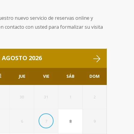
estro nuevo servicio de reservas online y
contacto con usted para formalizar su visita
AGOSTO 2026
É
JUE
VIE
SÁB
DOM
30
31
1
2
6
7
8
9