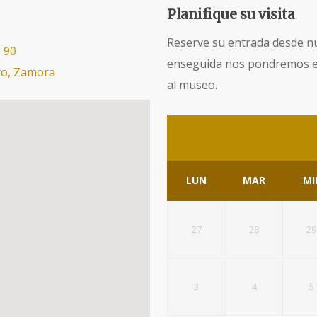
Planifique su visita
Reserve su entrada desde nu
 90
enseguida nos pondremos en 
ro, Zamora
al museo.
LUN
MAR
MI
27
28
29
3
4
5