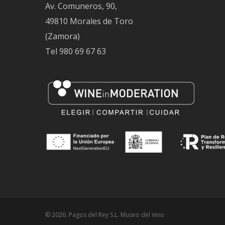
Av. Comuneros, 90,
49810 Morales de Toro
(Zamora)
Tel
980 69 67 63
© 2026. Pagos del Rey S.L. Museo del Vino