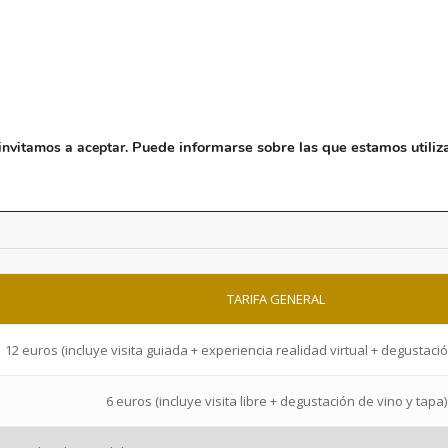
NOSOTROS
MUSEO
BLO
Puede informarse sobre las que estamos utiliz
invitamos a aceptar.
Tarifas y horarios de visita
TARIFA GENERAL
12 euros (incluye visita guiada + experiencia realidad virtual + degustació
6 euros (incluye visita libre + degustación de vino y tapa)