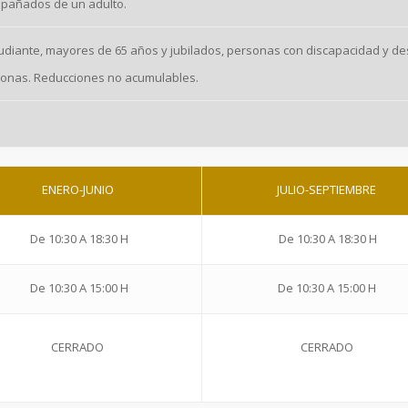
pañados de un adulto.
tudiante, mayores de 65 años y jubilados, personas con discapacidad y 
rsonas. Reducciones no acumulables.
ENERO-JUNIO
JULIO-SEPTIEMBRE
De 10:30 A 18:30 H
De 10:30 A 18:30 H
De 10:30 A 15:00 H
De 10:30 A 15:00 H
CERRADO
CERRADO