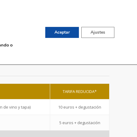
English
TIENDA DE VINOS
G
CONTACTO
Aceptar
Ajustes
ando o
TARIFA REDUCIDA*
n de vino y tapa)
10 euros + degustación
5 euros + degustación