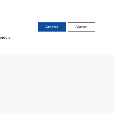
English
TIENDA DE VINOS
G
CONTACTO
Aceptar
Ajustes
ando o