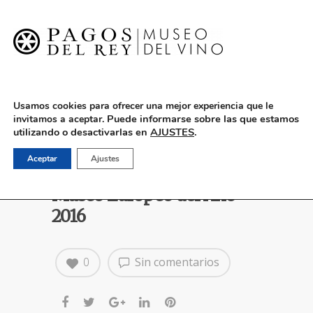
English
Usamos cookies para ofrecer una mejor experiencia que le
Puede informarse sobre las que estamos
invitamos a aceptar.
utilizando o desactivarlas en
AJUSTES
.
Pagos del Rey Museo del
Aceptar
Ajustes
Vino, finalista del premio
Museo Europeo del Año
2016
0
Sin comentarios