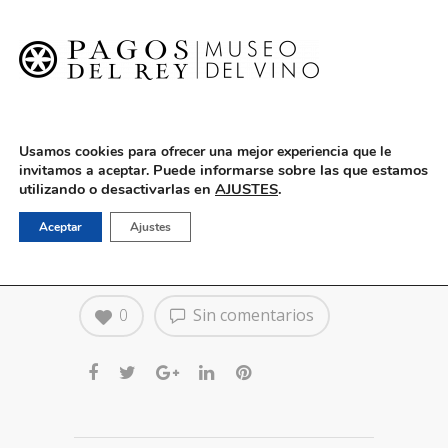
English
Usamos cookies para ofrecer una mejor experiencia que le
Puede informarse sobre las que estamos
invitamos a aceptar.
utilizando o desactivarlas en
AJUSTES
.
Jornada de reciclaje de
Aceptar
Ajustes
vidrio en el Museo
0
Sin comentarios