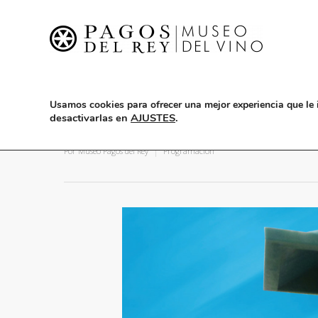
Usamos cookies para ofrecer una mejor experiencia que le 
desactivarlas en
AJUSTES
.
Color click, diseña tu propio
Por
Museo Pagos del Rey
Programación