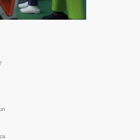
?
 un
za.