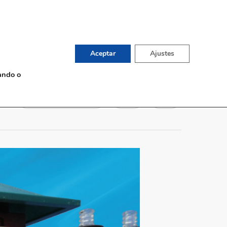
English
TIENDA DE VINOS
G
CONTACTO
Aceptar
Ajustes
ando o
Sin comentarios
0