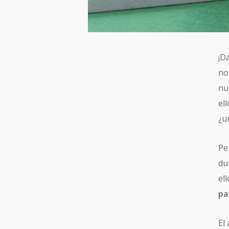
¡D
no
nu
el
¿u
Pe
du
el
pa
El