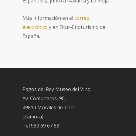
Españoles), junto a Navarra y La Rioja.
Más información en el
correo
electrónico
y en Fitur-Enoturismo de
España.
Pagos del Rey Museo del Vino
Av. Comuneros, 90,
49810 Morales de Toro
(Zamora)
Tel
980 69 67 63