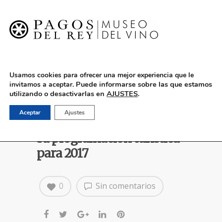
English
Usamos cookies para ofrecer una mejor experiencia que le
Puede informarse sobre las que estamos
invitamos a aceptar.
utilizando o desactivarlas en
AJUSTES
.
Pagos del Rey Museo del
Aceptar
Ajustes
Vino presentará en FITUR
su programación turística
para 2017
0
Sin comentarios