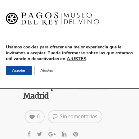
English
Usamos cookies para ofrecer una mejor experiencia que le
Puede informarse sobre las que estamos
invitamos a aceptar.
utilizando o desactivarlas en
AJUSTES
.
Los mejores recursos
Aceptar
Ajustes
enoturísticos de Castilla y
León se promocionan en
Madrid
0
Sin comentarios