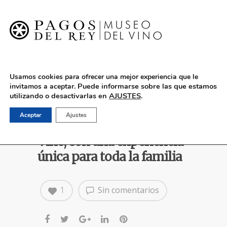
English
Usamos cookies para ofrecer una mejor experiencia que le
Puede informarse sobre las que estamos
invitamos a aceptar.
utilizando o desactivarlas en
AJUSTES
.
Vuelven los clicks de
Aceptar
Ajustes
Playmobil al Museo del
Vino, con una experiencia
única para toda la familia
1
Sin comentarios