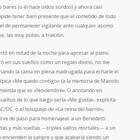
os bares (o él hace oídos sordos) y ahora casi
impide tener bien presente que el cometido de todo
el de permanecer vigilante ante cualquier asomo
, las muy putas, a traición.
tó en mitad de la noche para apresar al piano
ró en sus sueños como un regalo divino, no me
nando la cama en plena madrugada para echarle el
y épica «Me quedo contigo» (a la memoria de Manolo
enmienda que es «Noviembre». O anotando en
sueltos de lo que luego sería «Me gusta», explícita
C/DC, o el bosquejo de «La reina del barrio»,
sirve de paso para homenajear a un Benedetti
ltas y más vueltas ―triples saltos mortales― a un
e encienden la sangre y que acabaría siendo un