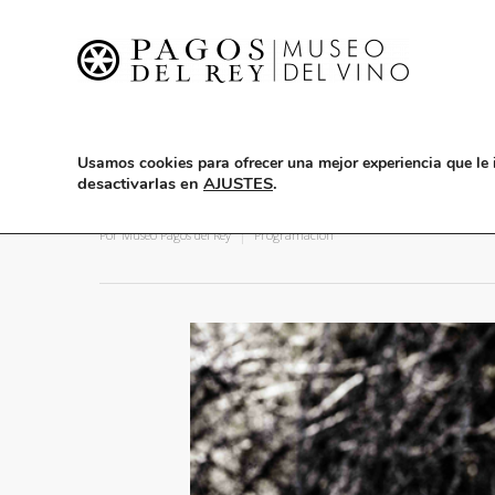
Usamos cookies para ofrecer una mejor experiencia que le 
desactivarlas en
AJUSTES
.
Rulo y la Contrabanda / En 
Por
Museo Pagos del Rey
Programación