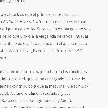
uien gobierna.
p y el rock es que el primero se escribe con
En
El doble de tu mitad
el trazo grueso es el rasgo
a etiqueta de «rock». Sucede, sin embargo, que sus
sne, lo que unido a la elegancia de la voz, inusual
un trabajo de espíritu mestizo en el que lo mismo
stimulante brisa. ¿Es entonces Rulo
rara avis
?
sto.
irma la producción, y bajo su batuta las canciones
al. Junto a él, que se ha encargado a su vez de
que han contribuido a que la máquina rule son Coki
ajo), Alejandro Climent (teclados) y sus
araldés, alias Pati (guitarras), y Adolfo
(coros). Todos ellos demuestran una capacidad