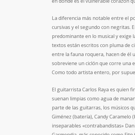
en donde es el vulnerable corazón q
La diferencia más notable entre el po
cursivas y el segundo con negritas. 
predominante en lo musical y exige l
textos están escritos con pluma de ci
entre la fauna roquera, hacen de él 
sobreviene un ciclón que corre una e
Como todo artista entero, por supue
El guitarrista Carlos Raya es quien f
suenan limpias como agua de mananti
parte de las guitarras, los músicos 
Giménez (batería), Candy Caramelo (b
inseparables «contrabandistas» Dani B
Garmendia, más conocido como Fito 