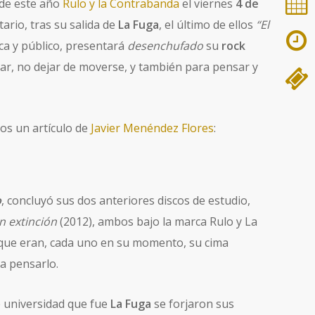
de este año
Rulo y la Contrabanda
el viernes
4 de
ario, tras su salida de
La Fuga
, el último de ellos
“El
ca y público, presentará
desenchufado
su
rock
ntar, no dejar de moverse, y también para pensar y
os un artículo de
Javier Menéndez Flores
:
o
, concluyó sus dos anteriores discos de estudio,
n extinción
(2012), ambos bajo la marca Rulo y La
que eran, cada uno en su momento, su cima
ra pensarlo.
 universidad que fue
La Fuga
se forjaron sus