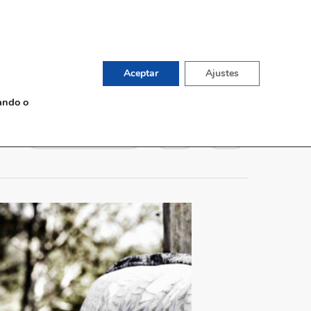
English
TIENDA DE VINOS
G
CONTACTO
Aceptar
Ajustes
ando o
Sin comentarios
0