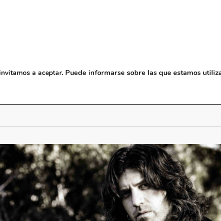
NOSOTROS
MUSEO
BLO
Puede informarse sobre las que estamos utiliz
invitamos a aceptar.
Concierto: Viernes 4 de Mayo