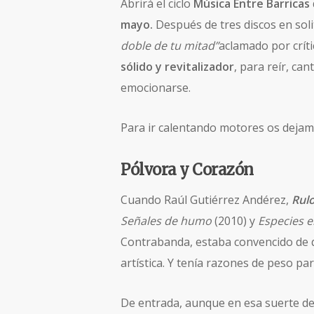
Abrirá el ciclo
Música Entre Barricas
mayo.
Después de tres discos en solit
doble de tu mitad”
aclamado por críti
sólido y revitalizador
, para reír, ca
emocionarse.
Para ir calentando motores os dejam
Pólvora y Corazón
Cuando Raúl Gutiérrez Andérez,
Rul
Señales de humo
(2010) y
Especies e
Contrabanda, estaba convencido de 
artística. Y tenía razones de peso pa
De entrada, aunque en esa suerte de