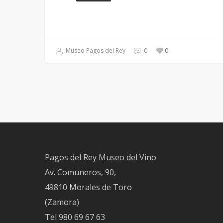
Museo Pagos del Rey
0
0
Pagos del Rey Museo del Vino
Av. Comuneros, 90,
49810 Morales de Toro
(Zamora)
Tel
980 69 67 63