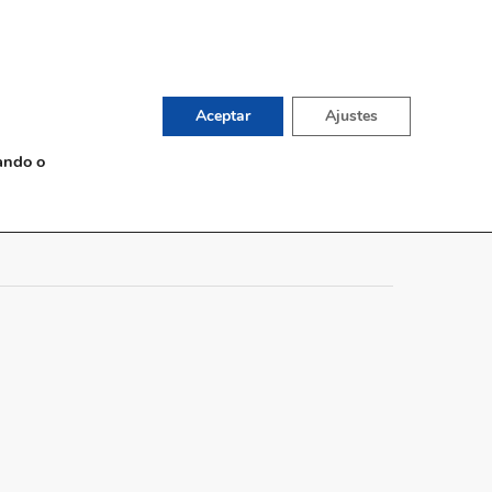
English
TIENDA DE VINOS
G
CONTACTO
Aceptar
Ajustes
ando o