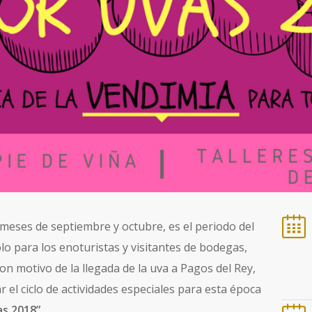
 meses de septiembre y octubre, es el periodo del
o para los enoturistas y visitantes de bodegas,
on motivo de la llegada de la uva a Pagos del Rey,
 el ciclo de actividades especiales para esta época
as 2018”.