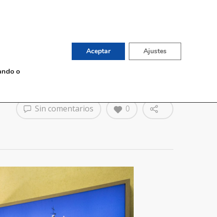
English
TIENDA DE VINOS
G
CONTACTO
Aceptar
Ajustes
ando o
Sin comentarios
0