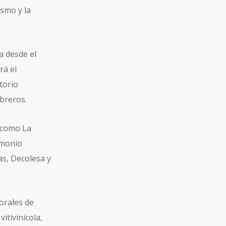
ismo y la
a desde el
rá el
torio
breros.
 como La
imonio
as, Decolesa y
orales de
itivinícola,