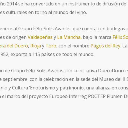
año 2014 se ha convertido en un instrumento de difusión de 
es culturales en torno al mundo del vino.
enece al Grupo Félix Solís Avantis, que cuenta con bodegas 
es de origen
Valdepeñas
y
La Mancha,
bajo la marca
Félix So
era del Duero
,
Rioja
y
Toro
, con el nombre
Pagos del Rey
. L
1952, exporta a 115 países de todo el mundo.
n de Grupo Félix Solís Avantis con la iniciativa DueroDouro s
 septiembre, con la celebración en la sede del Museo del II
nio y Cultura ‘Enoturismo y patrimonio, una alianza en cons
 el marco del proyecto Europeo Interreg POCTEP Flumen Du