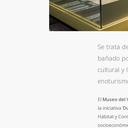
Se trata d
bañado por
cultural y 
enoturismo
El
Museo del 
la iniciativa ‘
Du
Hábitat y Cons
socioeconómico