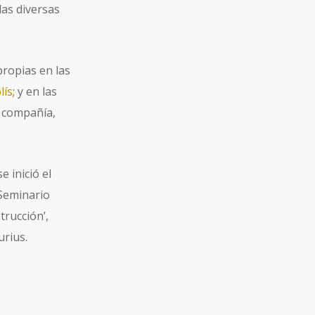
las diversas
propias en las
lís
; y en las
a compañía,
e inició el
 Seminario
trucción’,
rius.