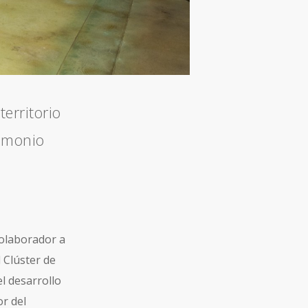
erritorio
rimonio
olaborador a
 Clúster de
l desarrollo
or del