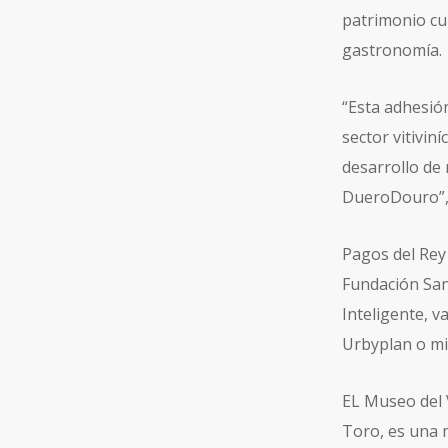
patrimonio cul
gastronomía.
“Esta adhesió
sector vitivin
desarrollo de 
DueroDouro”, 
Pagos del Rey
Fundación San
Inteligente, 
Urbyplan o mi
EL Museo del 
Toro, es una m