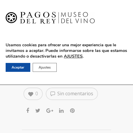
English
Usamos cookies para ofrecer una mejor experiencia que le
Puede informarse sobre las que estamos
invitamos a aceptar.
utilizando o desactivarlas en
AJUSTES
.
“Jymmy y Pippo. Globos y
Aceptar
Ajustes
sus líos” – 23 de Diciembre
0
Sin comentarios