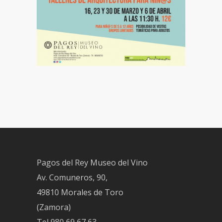
Pagos del Rey Museo del Vino
Av. Comuneros, 90,
49810 Morales de Toro
(Zamora)
Tel
980 69 67 63