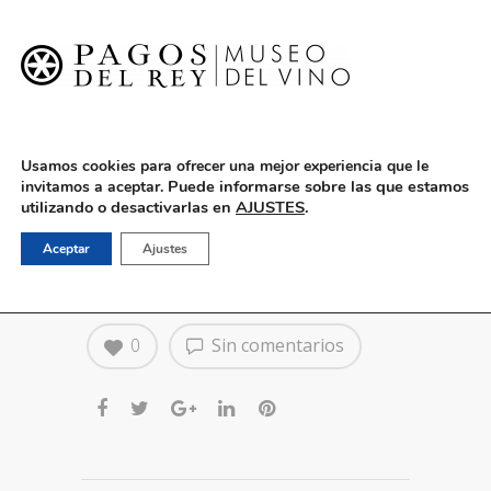
English
Usamos cookies para ofrecer una mejor experiencia que le
Puede informarse sobre las que estamos
invitamos a aceptar.
utilizando o desactivarlas en
AJUSTES
.
ENO-TECTOS, talleres de
Aceptar
Ajustes
arquitectura para niños
0
Sin comentarios