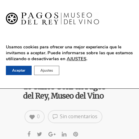
English
Usamos cookies para ofrecer una mejor experiencia que le
Puede informarse sobre las que estamos
invitamos a aceptar.
utilizando o desactivarlas en
AJUSTES
.
Aplazamiento hasta
Aceptar
Ajustes
septiembre del concierto
de Carlos Goñi en Pagos
del Rey, Museo del Vino
0
Sin comentarios