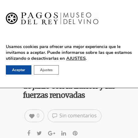
English
Usamos cookies para ofrecer una mejor experiencia que le
Puede informarse sobre las que estamos
invitamos a aceptar.
utilizando o desactivarlas en
AJUSTES
.
Pagos del Rey-Museo del
Aceptar
Ajustes
Vino reabre sus puertas el 2
de junio con la ilusión y las
fuerzas renovadas
0
Sin comentarios