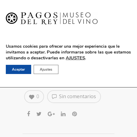
English
Usamos cookies para ofrecer una mejor experiencia que le
Puede informarse sobre las que estamos
invitamos a aceptar.
utilizando o desactivarlas en
AJUSTES
.
Vino Con Humor: Chely
Aceptar
Ajustes
Capitán – 3 de Octubre
0
Sin comentarios