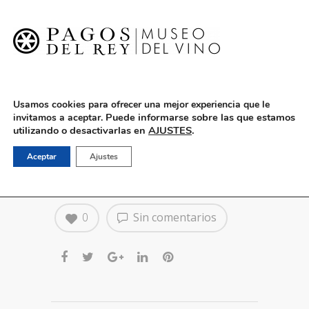
English
Usamos cookies para ofrecer una mejor experiencia que le
Puede informarse sobre las que estamos
invitamos a aceptar.
utilizando o desactivarlas en
AJUSTES
.
1 de octubre: Conferencia
Aceptar
Ajustes
La Mujer en el Flamenco
0
Sin comentarios