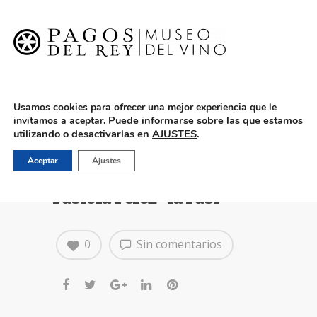
English
Usamos cookies para ofrecer una mejor experiencia que le
Puede informarse sobre las que estamos
invitamos a aceptar.
utilizando o desactivarlas en
AJUSTES
.
30 de septiembre:
Aceptar
Ajustes
Esmeralda Rancapino y
Fabiola Pérez “la Fabi”
0
Sin comentarios