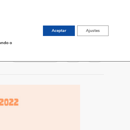
English
TIENDA DE VINOS
G
CONTACTO
Aceptar
Ajustes
ando o
Sin comentarios
0