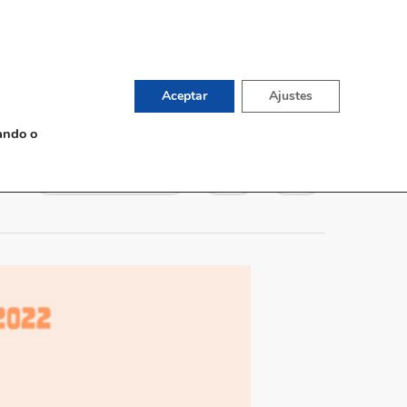
English
TIENDA DE VINOS
G
CONTACTO
Aceptar
Ajustes
ando o
Sin comentarios
0