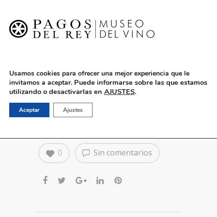
English
Usamos cookies para ofrecer una mejor experiencia que le
Puede informarse sobre las que estamos
invitamos a aceptar.
utilizando o desactivarlas en
AJUSTES
.
6 de agosto: Tributo a la
Aceptar
Ajustes
música de 80-90
0
Sin comentarios