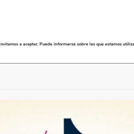
NOSOTROS
MUSEO
BLO
Puede informarse sobre las que estamos utiliz
invitamos a aceptar.
 música española en Pagos del Rey