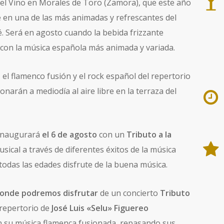
el Vino en Morales de Toro (Zamora), que este año
te en una de las más animadas y refrescantes del
. Será en agosto cuando la bebida frizzante
 con la música española más animada y variada.
, el flamenco fusión y el rock español del repertorio
onarán a mediodía al aire libre en la terraza del
 inaugurará
el 6 de agosto
con un
Tributo a la
musical a través de diferentes éxitos de la música
todas las edades disfrute de la buena música.
donde podremos disfrutar
de un concierto
Tributo
l repertorio de
José Luis «Selu» Figuereo
on su música flamenca fusionada, repasando sus