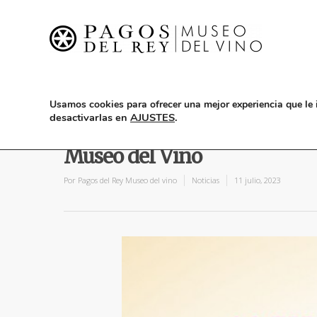
Usamos cookies para ofrecer una mejor experiencia que le 
desactivarlas en
AJUSTES
.
Domingos Frissé al ritmo de
Museo del Vino
Por
Pagos del Rey Museo del vino
Noticias
11 julio, 2023