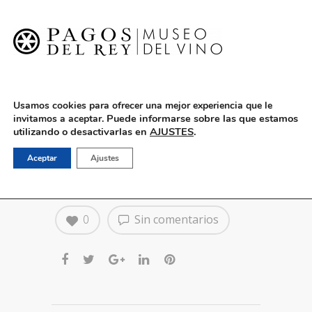
English
Usamos cookies para ofrecer una mejor experiencia que le
Puede informarse sobre las que estamos
invitamos a aceptar.
utilizando o desactivarlas en
AJUSTES
.
15 de Noviembre: Jesús
Aceptar
Ajustes
Méndez
0
Sin comentarios