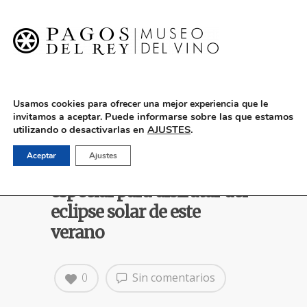
English
Usamos cookies para ofrecer una mejor experiencia que le
Puede informarse sobre las que estamos
invitamos a aceptar.
utilizando o desactivarlas en
AJUSTES
.
Pagos del Rey Museo del
Aceptar
Ajustes
Vino propone una velada
especial para disfrutar del
eclipse solar de este
verano
0
Sin comentarios