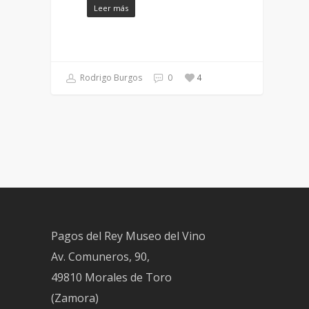
Leer más
Rodrigo Burgos
0
4
Pagos del Rey Museo del Vino
Av. Comuneros, 90,
49810 Morales de Toro
(Zamora)