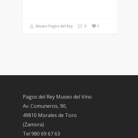
Museo Pagos del Rey
0
1
Pagos del Rey Museo del Vino
Av. Comuneros, 90,
49810 Morales de Toro
(Zamora)
Tel
980 69 67 63