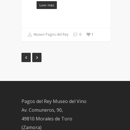
Leer más
Museo Pagos del Rey
0
1
Pagos del Rey Museo del Vino
Av. Comuneros, 90,
49810 Morales de Toro
(Zamora)