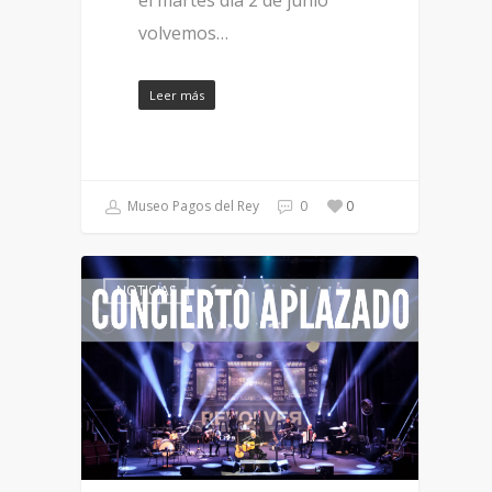
el martes día 2 de junio
volvemos…
Leer más
Museo Pagos del Rey
0
0
NOTICIAS